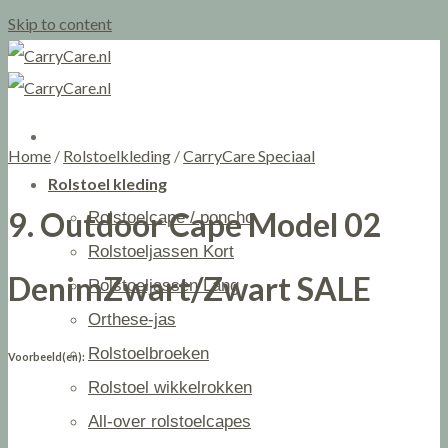
Skip to content
Home
/
Rolstoelkleding
/
CarryCare Speciaal
Rolstoel kleding
9. Outdoor Cape Model 02
Rolstoelcape / poncho
Rolstoeljassen Kort
DenimZwart/Zwart SALE
Rolstoeljassen Lang
Orthese-jas
Rolstoelbroeken
Voorbeeld(en):
Rolstoel wikkelrokken
All-over rolstoelcapes