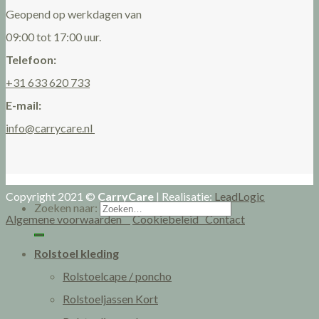
Geopend op werkdagen van
09:00 tot 17:00 uur.
Telefoon:
+31 633 620 733
E-mail:
info@carrycare.nl
Copyright 2021 ©
CarryCare
| Realisatie:
LeadLogic
Zoeken naar:
Algemene voorwaarden
Cookiebeleid
Contact
Rolstoel kleding
Rolstoelcape / poncho
Rolstoeljassen Kort