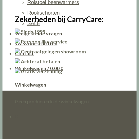
Rolstoel beenwarmers
Rookschorten
Zekerheden bij CarryCare:
SALE
Sinds 1999
Veelgestelde vragen
Persoonlijke service
Wasvoorschriften
Centraal gelegen showroom
Contact
Achteraf betalen
Winkelwagen /
0.00
0
Gratis verzending
Winkelwagen
Geen producten in de winkelwagen.
0